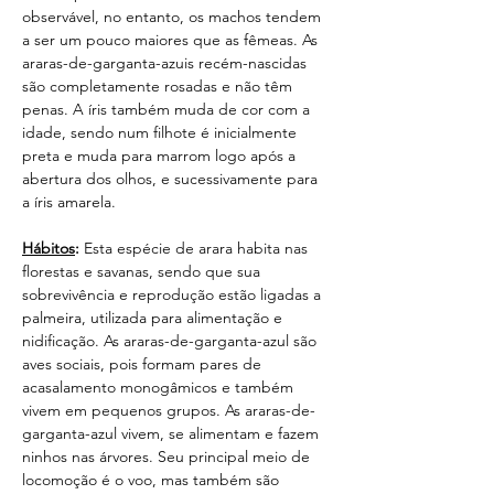
observável, no entanto, os machos tendem 
a ser um pouco maiores que as fêmeas. As 
araras-de-garganta-azuis recém-nascidas 
são completamente rosadas e não têm 
penas. A íris também muda de cor com a 
idade, sendo num filhote é inicialmente 
preta e muda para marrom logo após a 
abertura dos olhos, e sucessivamente para 
a íris amarela.
Hábitos
:
 Esta espécie de arara habita nas 
florestas e savanas, sendo que sua 
sobrevivência e reprodução estão ligadas a 
palmeira, utilizada para alimentação e 
nidificação. As araras-de-garganta-azul são 
aves sociais, pois formam pares de 
acasalamento monogâmicos e também 
vivem em pequenos grupos. As araras-de-
garganta-azul vivem, se alimentam e fazem 
ninhos nas árvores. Seu principal meio de 
locomoção é o voo, mas também são 