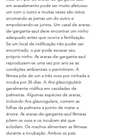
em acasalamento pode ser muito afetuoso 
um com o outro e muitas vezes são vistos 
arrumando as penas um do outro e 
empoleirando-se juntos. Um casal de araras-
de-garganta-azul deve encontrar um ninho 
adequado antes que ocorra a fertilização. 
Se um local de nidificação não puder ser 
encontrado, o par pode escavar seu 
próprio ninho. As araras-de-garganta-azul 
reproduzem-se uma vez por ano se as 
condições ambientais o permitirem. A 
fêmea põe de um a três ovos por ninhada e 
incuba por 26 dias. A 
Ara glaucogularis
geralmente nidifica em cavidades de 
palmeiras. Algumas espécies de araras, 
incluindo Ara glaucogularis, comem as 
folhas da palmeira a ponto de matar a 
árvore. As araras-de-garganta-azul fêmeas 
põem os ovos e os incubam até que 
eclodam. Os machos alimentam as fêmeas 
durante a incubação. Ambos os pais 